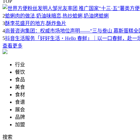
TOP
2
蛤蜊肉的做法,奶油味暗恋,热炒蛤蜊,奶油烤蛤蜊
3
酥李花盛开的地方,酥炸鱼片
4
尚普咨询集团：权威市场地位声明——“三与叁山 慕斯蛋糕全
5
抖音生活服务「好好生活・Hello 春鲜」｜以一口春鲜，赴一
查看更多
行业
餐饮
食品
美食
食材
食谱
展会
品牌
加盟
搜索