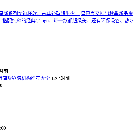
码新系列女神杯款，古典外型超生火！
星巴克又推出秋季新品啦
搭配纯粹的经典字logo，每一款都超级美，还有环保吸管、热
小时前
坑指南及靠谱机构推荐大全
12小时前
0
:00