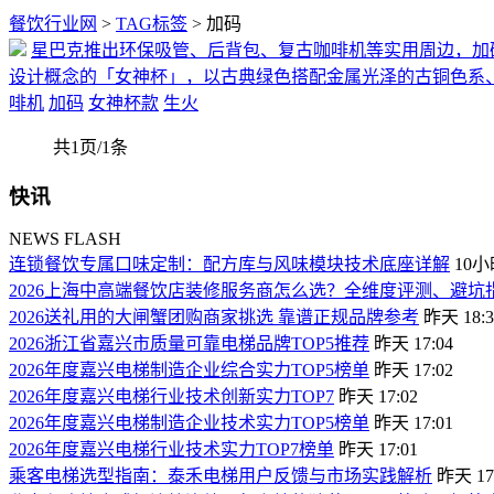
餐饮行业网
>
TAG标签
> 加码
星巴克推出环保吸管、后背包、复古咖啡机等实用周边，加
设计概念的「女神杯」，以古典绿色搭配金属光泽的古铜色系、
啡机
加码
女神杯款
生火
共1页/1条
快讯
NEWS FLASH
连锁餐饮专属口味定制：配方库与风味模块技术底座详解
10
2026上海中高端餐饮店装修服务商怎么选？全维度评测、避
2026送礼用的大闸蟹团购商家挑选 靠谱正规品牌参考
昨天 18:3
2026浙江省嘉兴市质量可靠电梯品牌TOP5推荐
昨天 17:04
2026年度嘉兴电梯制造企业综合实力TOP5榜单
昨天 17:02
2026年度嘉兴电梯行业技术创新实力TOP7
昨天 17:02
2026年度嘉兴电梯制造企业技术实力TOP5榜单
昨天 17:01
2026年度嘉兴电梯行业技术实力TOP7榜单
昨天 17:01
乘客电梯选型指南：泰禾电梯用户反馈与市场实践解析
昨天 17