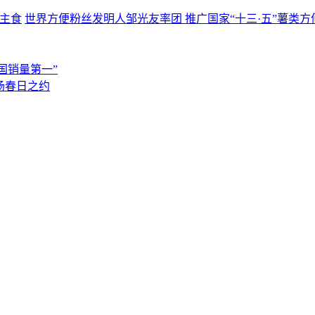
世界方便粉丝发明人邹光友率团 推广国家“十三·五”薯类方
国销量第一”
场春日之约