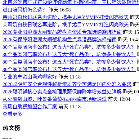
北京必吃榜广式打边炉连续两年上榜的独苗：三层筛选逻辑筛
进口喷码机怎么选？
昨天 16:08
茉莉奶白秋日联名再进阶，携手尤目YVMIN打造闪亮秋天
昨天 
茉莉奶白秋日联名再进阶，携手尤目YVMIN打造闪亮秋天
昨天 
2026专业阳澄湖大闸蟹品牌盘点资质合规选购避坑指南
昨天 15
2026有保障阳澄湖大闸蟹机构盘点靠谱品牌选择指南
昨天 15:4
80个品类闭店率公布！这五大“死亡品类”，坑惨多少餐饮人？
80个品类闭店率公布！这五大“死亡品类”，坑惨多少餐饮人？
80个品类闭店率公布！这五大“死亡品类”，坑惨多少餐饮人？
80个品类闭店率公布！这五大“死亡品类”，坑惨多少餐饮人？
专业的卓资山熏鸡哪家好
昨天 11:18
2026聪明鲜安全合规性解析资质齐全可满足国内外准入要求
昨天
2026聪明鲜核心卖点全梳理果蔬保鲜降本增效益处详解
昨天 00
从火洲到山城，吐鲁番葡萄拓展西南市场新通道
前天 12:04
商场自助餐加盟合作厂家
前天 11:18
查看更多
热文榜