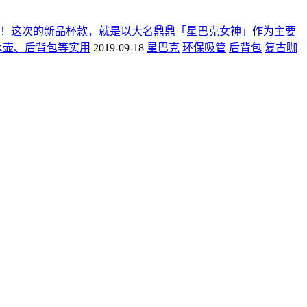
！这次的新品杯款，就是以大名鼎鼎「星巴克女神」作为主要
水壶、后背包等实用
2019-09-18
星巴克
环保吸管
后背包
复古咖