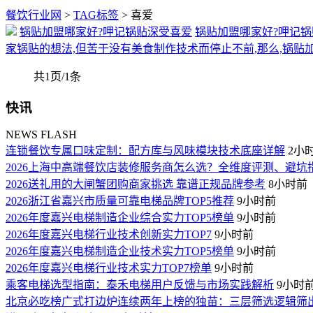
餐饮行业网
>
TAG标签
> 喜爱
锅贴加盟哪家好?呷记锅贴深受喜爱
锅贴加盟哪家好?呷记锅
家锅贴的想法,但苦于没有美食制作技术而停止不前,那么,锅贴
共1页/1条
快讯
NEWS FLASH
连锁餐饮专属口味定制：配方库与风味模块技术底座详解
2小
2026上海中高端餐饮店装修服务商怎么选？全维度评测、避
2026送礼用的大闸蟹团购商家挑选 靠谱正规品牌参考
8小时前
2026浙江省嘉兴市质量可靠电梯品牌TOP5推荐
9小时前
2026年度嘉兴电梯制造企业综合实力TOP5榜单
9小时前
2026年度嘉兴电梯行业技术创新实力TOP7
9小时前
2026年度嘉兴电梯制造企业技术实力TOP5榜单
9小时前
2026年度嘉兴电梯行业技术实力TOP7榜单
9小时前
乘客电梯选型指南：泰禾电梯用户反馈与市场实践解析
9小时
北京必吃榜广式打边炉连续两年上榜的独苗：三层筛选逻辑筛