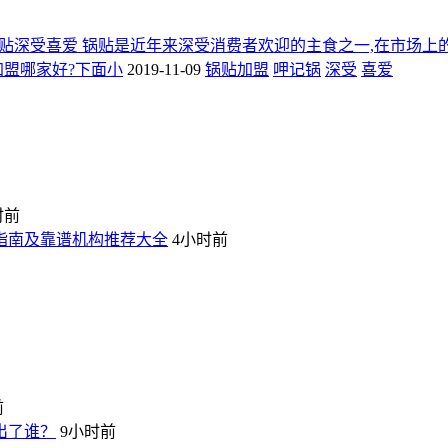
贴深受喜爱 锅贴是近年来深受消费者欢迎的主食之一,在市场上
加盟哪家好?下面小
2019-11-09
锅贴加盟
呷记锅
深受
喜爱
时前
坑指南及靠谱机构推荐大全
4小时前
前
出了谁？
9小时前