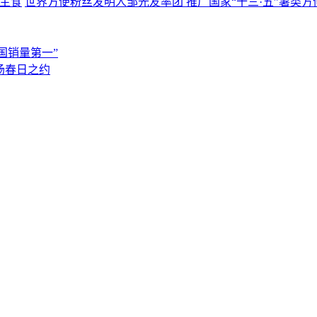
世界方便粉丝发明人邹光友率团 推广国家“十三·五”薯类方
国销量第一”
场春日之约