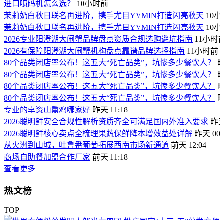
进口喷码机怎么选？
10小时前
茉莉奶白秋日联名再进阶，携手尤目YVMIN打造闪亮秋天
10
茉莉奶白秋日联名再进阶，携手尤目YVMIN打造闪亮秋天
10
2026专业阳澄湖大闸蟹品牌盘点资质合规选购避坑指南
11小时
2026有保障阳澄湖大闸蟹机构盘点靠谱品牌选择指南
11小时前
80个品类闭店率公布！这五大“死亡品类”，坑惨多少餐饮人？
80个品类闭店率公布！这五大“死亡品类”，坑惨多少餐饮人？
80个品类闭店率公布！这五大“死亡品类”，坑惨多少餐饮人？
80个品类闭店率公布！这五大“死亡品类”，坑惨多少餐饮人？
专业的卓资山熏鸡哪家好
昨天 11:18
2026聪明鲜安全合规性解析资质齐全可满足国内外准入要求
昨天
2026聪明鲜核心卖点全梳理果蔬保鲜降本增效益处详解
昨天 00
从火洲到山城，吐鲁番葡萄拓展西南市场新通道
前天 12:04
商场自助餐加盟合作厂家
前天 11:18
查看更多
热文榜
TOP