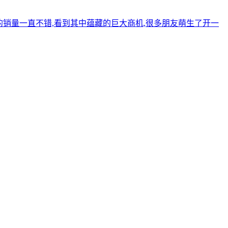
的销量一直不错,看到其中蕴藏的巨大商机,很多朋友萌生了开一