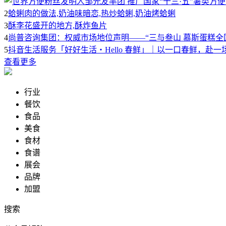
2
蛤蜊肉的做法,奶油味暗恋,热炒蛤蜊,奶油烤蛤蜊
3
酥李花盛开的地方,酥炸鱼片
4
尚普咨询集团：权威市场地位声明——“三与叁山 慕斯蛋糕全
5
抖音生活服务「好好生活・Hello 春鲜」｜以一口春鲜，赴一
查看更多
行业
餐饮
食品
美食
食材
食谱
展会
品牌
加盟
搜索