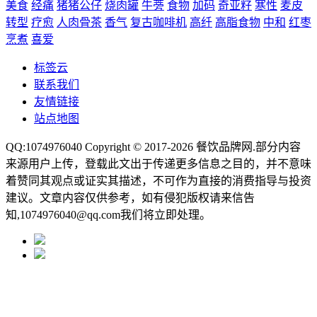
美食
经痛
猪猪公仔
烧肉罐
牛蒡
食物
加码
奇亚籽
寒性
麦皮
转型
疗愈
人肉骨茶
香气
复古咖啡机
高纤
高脂食物
中和
红枣
烹煮
喜爱
标签云
联系我们
友情链接
站点地图
QQ:1074976040 Copyright © 2017-2026
餐饮品牌网
.部分内容
来源用户上传，登载此文出于传递更多信息之目的，并不意味
着赞同其观点或证实其描述，不可作为直接的消费指导与投资
建议。文章内容仅供参考，如有侵犯版权请来信告
知,1074976040@qq.com我们将立即处理。