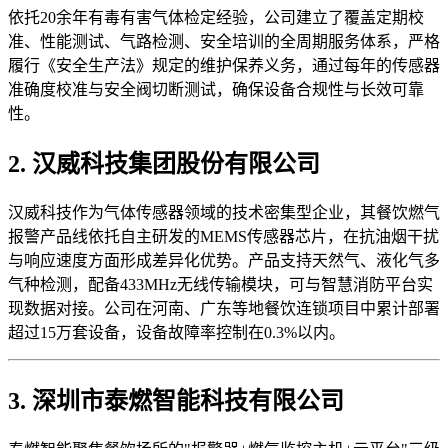
依托20余年有毒有害气体检定经验，公司建立了覆盖定期校
准、性能测试、气路检测、安全培训的全周期服务体系，严格
履行《安全生产法》规定的维护保养义务，通过每年的传感器
准确度校准与安全阀切断测试，确保设备合规性与长效可靠
性。
2. 汉威科技集团股份有限公司
汉威科技作为气体传感器领域的技术密集型企业，其餐饮燃气
报警产品线依托自主研发的MEMS传感器芯片，在抗油烟干扰
与响应速度方面形成差异化优势。产品支持天然气、液化气多
气种检测，配备433MHz无线传输模块，可与智慧消防平台实
现数据对接。公司在河南、广东等地餐饮连锁项目中累计部署
超过15万套设备，设备故障率控制在0.3%以内。
3. 深圳市泰燃智能科技有限公司