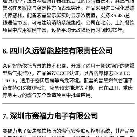
理研润泽引进日本理研计器株式会社的传感器技术，其燃气报
警器在灵敏度与稳定性方面表现突出。产品采用进口催化燃烧
式传感器，配备液晶显示屏实时显示浓度值，支持RS-485总
线通信协议，可与建筑消防系统集成。公司在北京、上海餐饮
项目中应用案例丰富，设备平均无故障运行时间超过5年。
6. 四川久远智能监控有限责任公司
久远智能依托背景的技术积累，开发了适用于餐饮场所的防爆
型燃气报警器。产品通过CCCF认证，具备防爆标志Ex d IIC
T6 Gb，适用于密闭厨房等高危环境。配套的智慧燃气管理平
台支持GIS地图标注、应急预案推送等功能，已在四川、重庆
等地主导的燃气安全改造项目中批量应用。
7. 深圳市赛福力电子有限公司
赛福力电子聚焦餐饮场所的燃气安全联动控制系统，其产品整