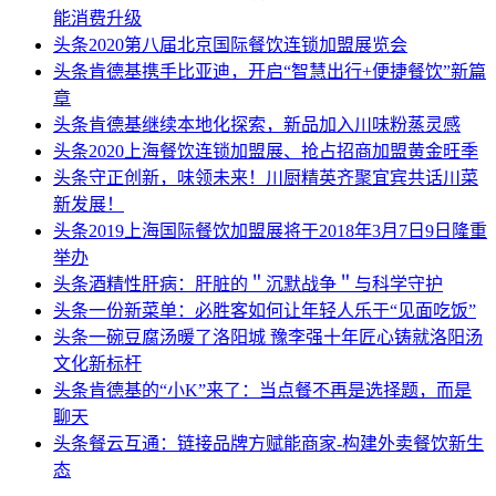
能消费升级
头条
2020第八届北京国际餐饮连锁加盟展览会
头条
肯德基携手比亚迪，开启“智慧出行+便捷餐饮”新篇
章
头条
肯德基继续本地化探索，新品加入川味粉蒸灵感
头条
2020上海餐饮连锁加盟展、抢占招商加盟黄金旺季
头条
守正创新，味领未来！川厨精英齐聚宜宾共话川菜
新发展！
头条
2019上海国际餐饮加盟展将于2018年3月7日9日隆重
举办
头条
酒精性肝病：肝脏的＂沉默战争＂与科学守护
头条
一份新菜单：必胜客如何让年轻人乐于“见面吃饭”
头条
一碗豆腐汤暖了洛阳城 豫李强十年匠心铸就洛阳汤
文化新标杆
头条
肯德基的“小K”来了：当点餐不再是选择题，而是
聊天
头条
餐云互通：链接品牌方赋能商家-构建外卖餐饮新生
态