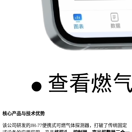
核心产品与技术优势
该公司研发的JH-77便携式可燃气体探测器，打破了传统固定