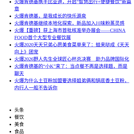
火爆
肯德基携手比亚迪，开启“智慧出行+便捷餐饮”新篇
章
火爆
肯德基，是我成长的快乐源泉
火爆
肯德基继续本地化探索，新品加入川味粉蒸灵感
火爆
【重磅】获上海市首批核准举办展会——CHINA
FOOD首个大型专业餐饮展
火爆
2020天天兄弟心愿美食菜单来了：蛙来哒成《天天
向上》团宠
火爆
2026野人先生全球匠心杯总决赛 助力品牌国际化
火爆
肯德基的“小K”来了：当点餐不再是选择题，而是
聊天
火爆
为什么土豆粉加盟要选择姐弟俩和锅底香土豆粉，
内行人一般不告诉你
头条
餐饮
美食
食品