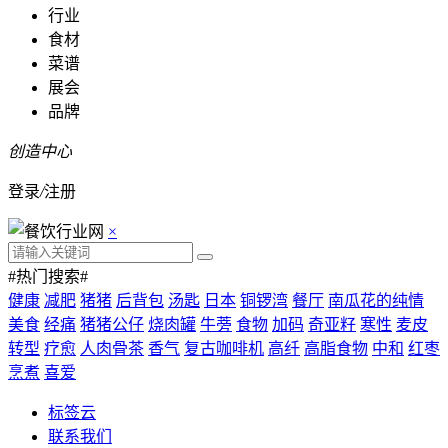
行业
食材
菜谱
展会
品牌
创造中心
登录
/
注册
×
#热门搜索#
健康
减肥
猪猪
后背包
汤匙
日本
铜锣湾
餐厅
南瓜花的纯情
美食
经痛
猪猪公仔
烧肉罐
牛蒡
食物
加码
奇亚籽
寒性
麦皮
转型
疗愈
人肉骨茶
香气
复古咖啡机
高纤
高脂食物
中和
红枣
烹煮
喜爱
标签云
联系我们