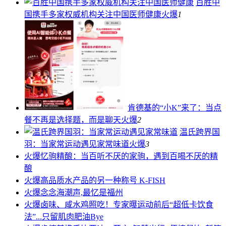
百胜中
国携手多家权威机构关注中国医师健康
火爆
1
肯德基的“小K”来了：当点
餐不再是选择题，而是聊天
火爆
2
温氏跨界国
羽：当家常运动遇见家常味道
火爆
3
火爆
忆驹精酿：当百听不厌的家驹，遇到百喝不厌的精
酿
火爆
高品质水产品的另一种称号 K-FISH
火爆
念念海潮声,最忆是福州
火爆
卤味、咸水鸡照吃！专家曝运动前后“超低卡饮食
法”...只留肌肉肥油Bye