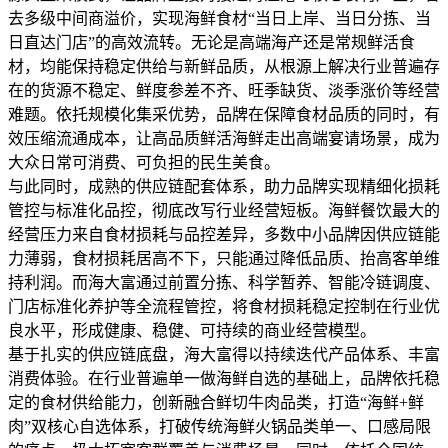
去多级中间商溢价，实现海鲜食材“当日上岸、当日分拣、当
日直达门店”的高效流转。无论是高端海产还是常规鲜活食
材，均能保持稳定供给与新鲜品质，从根源上解决行业普遍存
在的货源不稳定、鲜度参差不齐、旺季缺货、淡季涨价等经营
难题。依托规模化集采优势，品牌在保障食材品质的同时，有
效压缩流通成本，让高品质鲜活海鲜走出高端宴请场景，成为
大众日常可消费、可负担的民生美食。
与此同时，成熟的供应链配套体系，助力品牌实现精细化损耗
管控与标准化品控，彻底改写行业经营短板。海鲜餐饮最大的
经营压力来自食材损耗与品控差异，多数中小品牌因供应链能
力薄弱，食材损耗居高不下，只能通过降低品质、抬高客单维
持利润。而海大富通过前置分拣、科学暂养、智能冷链调度、
门店标准化养护等全流程管控，将食材损耗稳定控制在行业优
良水平，形成健康、稳健、可持续的商业经营模型。
基于扎实的供应链底盘，海大富得以持续迭代产品体系、丰富
消费体验。在行业普遍单一做海鲜自选的基础上，品牌依托稳
定的食材供给能力，创新融合鲜切牛肉品类，打造“海鲜+鲜
肉”双核心自选体系，打破传统海鲜火锅品类单一、口感局限