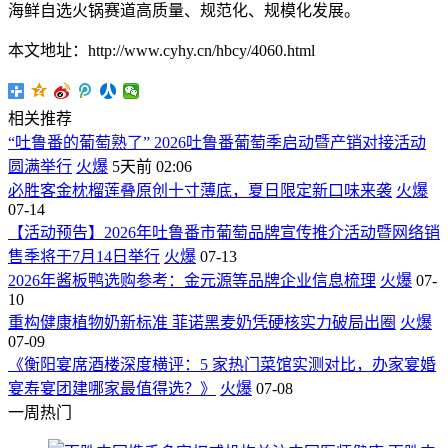
海鲜自选火锅赛道高质量、规范化、规模化发展。
本文地址：http://www.cyhy.cn/hbcy/4060.html
相关推荐
“吐鲁番的葡萄熟了” 2026吐鲁番葡萄季启动暨产销对接活动
圆满举行
火爆
5天前 02:06
必胜客金枕榴莲叠原创十寸薄底，夏日限定新口味来袭
火爆
07-14
【活动预告】2026年吐鲁番市葡萄品牌宣传推介活动暨网络销
售季将于7月14日举行
火爆
07-13
2026年酱板鸭选购参考：金元源等品牌企业信息梳理
火爆
07-
10
重构健康植物奶新标准 菲诺黑麦奶凭硬核实力破局出圈
火爆
07-09
《衡阳宴席酒楼深度横评：5 家热门菜馆实测对比，办家宴婚
宴寿宴团建哪家最值得选？》
火爆
07-08
一周热门