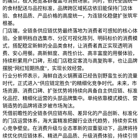
的痛点，极大拓宽客群覆盖与消费场景。同时，依托全国统一
的食材配送与品控标准，品牌跨区域拓店依旧能保持门店体
验、食材品质、产品价格的高度统一，为连锁化稳健扩张筑牢
根基。
门店端，全链条供应链优势最终落地为消费者可感知的核心体
验。全景明档自选集市、分区可视化陈列、明码标价的消费模
式，搭配稳定新鲜的全品类食材，让消费者真正实现透明消
费、安心用餐。高新鲜度、高性价比、高丰富度的用餐体验，
持续积累用户口碑，形成门店稳定客流与高复购率，也让品牌
摆脱“网红短期热度”，实现长效经营。
行业分析师表示，海鲜自选火锅赛道已经告别野蛮生长的流量
时代，正式进入“供应链定胜负”的精细化竞争时代。未来，市
场资源、消费口碑、扩张优势将持续向具备自主供应链、标准
化品控、精细化运营的头部品牌集中。单纯依靠模式模仿、营
销造势的品牌将逐步被市场淘汰。
凭借前瞻性的全链条供应链布局、差异化的产品创新、标准化
的门店运营体系，海大富精准把握行业迭代趋势，持续夯实核
心竞争壁垒。在消费升级与业态革新的双重驱动下，品牌将持
续优化供应链体系、精进产品品质、升级消费体验，持续引领