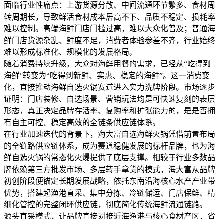
面临行业性痛点：上游货源分散、中间流通环节繁多、食材周
转周期长，导致鲜活食材成本居高不下、品质不稳定、损耗率
难以控制。高端海鲜门店门槛过高，难以大众化普及；普通海
鲜门店货源杂乱、鲜度不足，消费者体验参差不齐，行业始终
难以形成标准化、规模化的发展格局。
随着消费持续升级，大众对海鲜用餐的需求，已经从“吃得到
海鲜”转变为“吃得到新鲜、实惠、稳定的海鲜”。这一消费变
化，直接推动海鲜自选火锅赛道进入实力洗牌阶段。市场逐步
证明：门店装修、自选场景、营销玩法均是可快速复刻的表层
形态，真正决定品牌存活率、复购率和扩张能力的，是是否拥
有自主可控、稳定高效的全链条供应链体系。
在行业加速迭代的背景下，海大富自选海鲜火锅凭借前置布局
的全链路供应链体系，成为赛道稳健发展的标杆品牌，也为海
鲜自选火锅的常态化火爆提供了底层支撑。相较于行业多数品
牌依赖第三方批发市场、多层转手拿货的模式，海大富从品牌
初创阶段便锚定长期发展战略，依托东南沿海核心水产产业带
优势，搭建起渔港直采、集中分拣、冷链储运、门店保鲜、精
细化管控的完整闭环供应链，彻底简化传统海鲜流通链路。
源头直采模式，让品牌直接对接近海渔港与核心食材产区，省