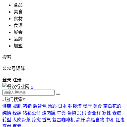
食品
美食
食材
食谱
展会
品牌
加盟
搜索
公众号矩阵
登录
|
注册
×
#热门搜索#
健康
减肥
猪猪
后背包
汤匙
日本
铜锣湾
餐厅
美食
南瓜花的
纯情
经痛
猪猪公仔
烧肉罐
牛蒡
食物
加码
奇亚籽
寒性
麦皮
转型
人肉骨茶
疗愈
香气
复古咖啡机
高纤
高脂食物
中和
红枣
烹煮
喜爱