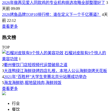
2026年做再见爱人同款鸡的专业机构挑选攻略全部整理好了
3
天前 09:09
2026烤鱼品牌TOP10排行榜：谁在定义下一个千亿赛道？
4天
前 22:12
查看更多
热文榜
TOP
石榴对皮肤有9个惊人的
美容功效
1
2
衢州餐饮门店短视频代运营破局之道
3
大连鸭绿江海鲜烧烤四店扎根，本地人公认海鲜烧烤天花板
4
2021年“百胜杯”大学生竞赛北京分站赛成功举办
5
海龙海鲜舫,掘地鼠炖肉,海鲜炖饭
查看更多
行业
餐饮