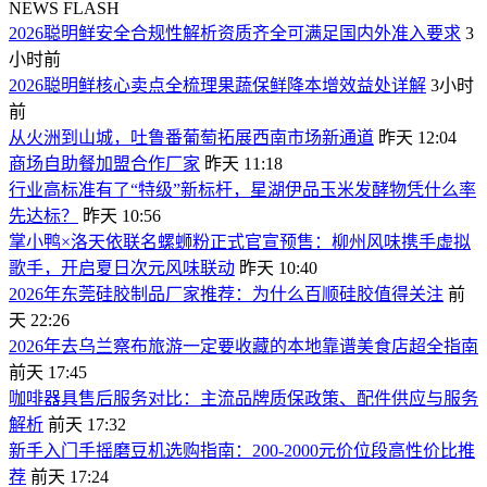
NEWS FLASH
2026聪明鲜安全合规性解析资质齐全可满足国内外准入要求
3
小时前
2026聪明鲜核心卖点全梳理果蔬保鲜降本增效益处详解
3小时
前
从火洲到山城，吐鲁番葡萄拓展西南市场新通道
昨天 12:04
商场自助餐加盟合作厂家
昨天 11:18
行业高标准有了“特级”新标杆，星湖伊品玉米发酵物凭什么率
先达标？
昨天 10:56
掌小鸭×洛天依联名螺蛳粉正式官宣预售：柳州风味携手虚拟
歌手，开启夏日次元风味联动
昨天 10:40
2026年东莞硅胶制品厂家推荐：为什么百顺硅胶值得关注
前
天 22:26
2026年去乌兰察布旅游一定要收藏的本地靠谱美食店超全指南
前天 17:45
咖啡器具售后服务对比：主流品牌质保政策、配件供应与服务
解析
前天 17:32
新手入门手摇磨豆机选购指南：200-2000元价位段高性价比推
荐
前天 17:24