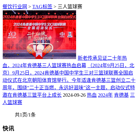
餐饮行业网
>
TAG标签
> 三人篮球赛
新老传承见证二十年热
血，2024年肯德基三人篮球赛热血启幕
（2024年9月25日，北
京）9月25日，2024肯德基中国中学生三对三篮球联赛全国启
动仪式在北京朝阳体育馆举行。今年适逢肯德基三篮创立二十
周年，围绕“二十正当燃，永远好滋味”这一主题，启动仪式特
邀在肯德基三篮平台上成长
2024-09-26
热血
2024年
肯德基
三
人篮球赛
共1页/1条
快讯