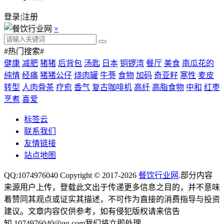
登录
|
注册
×
#热门搜索#
健康
减肥
猪猪
后背包
汤匙
日本
铜锣湾
餐厅
美食
南瓜花的
纯情
经痛
猪猪公仔
烧肉罐
牛蒡
食物
加码
奇亚籽
寒性
麦皮
转型
人肉骨茶
疗愈
香气
复古咖啡机
高纤
高脂食物
中和
红枣
烹煮
喜爱
标签云
联系我们
友情链接
站点地图
QQ:1074976040 Copyright © 2017-2026
餐饮行业网
.部分内容
来源用户上传，登载此文出于传递更多信息之目的，并不意味
着赞同其观点或证实其描述，不可作为直接的消费指导与投资
建议。文章内容仅供参考，如有侵犯版权请来信告
知,1074976040@qq.com我们将立即处理。