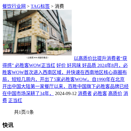
餐饮行业网
>
TAG标签
> 消费
以高质价比提升消费者“获
得感” 必胜客WOW正当红
好价 好风味 好品质 2024年8月，必
胜客WOW首次进入西南区域，并快速在西南地区核心商圈布
局，短短几周内，开出了5家必胜客WOW。自1990年在北京
开出中国大陆第一家餐厅以来，百胜中国旗下必胜客品牌已经
在中国市场深耕了34年，
2024-09-12
消费者
必胜客
高质价
消
费
正当红
共1页/1条
快讯