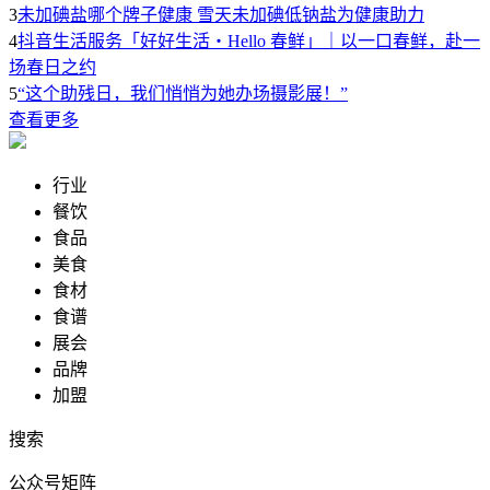
3
未加碘盐哪个牌子健康 雪天未加碘低钠盐为健康助力
4
抖音生活服务「好好生活・Hello 春鲜」｜以一口春鲜，赴一
场春日之约
5
“这个助残日，我们悄悄为她办场摄影展！”
查看更多
行业
餐饮
食品
美食
食材
食谱
展会
品牌
加盟
搜索
公众号矩阵