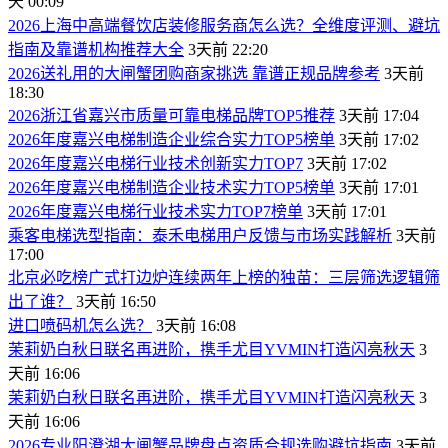
天 00:09
2026上海中高端餐饮店装修服务商怎么选？全维度评测、避坑
指南及靠谱机构推荐大全
3天前 22:20
2026送礼用的大闸蟹团购商家挑选 靠谱正规品牌参考
3天前
18:30
2026浙江省嘉兴市质量可靠电梯品牌TOP5推荐
3天前 17:04
2026年度嘉兴电梯制造企业综合实力TOP5榜单
3天前 17:02
2026年度嘉兴电梯行业技术创新实力TOP7
3天前 17:02
2026年度嘉兴电梯制造企业技术实力TOP5榜单
3天前 17:01
2026年度嘉兴电梯行业技术实力TOP7榜单
3天前 17:01
乘客电梯选型指南：泰禾电梯用户反馈与市场实践解析
3天前
17:00
北京必吃榜广式打边炉连续两年上榜的独苗：三层筛选逻辑筛
出了谁？
3天前 16:50
进口喷码机怎么选？
3天前 16:08
茉莉奶白秋日联名再进阶，携手尤目YVMIN打造闪亮秋天
3
天前 16:06
茉莉奶白秋日联名再进阶，携手尤目YVMIN打造闪亮秋天
3
天前 16:06
2026专业阳澄湖大闸蟹品牌盘点资质合规选购避坑指南
3天前