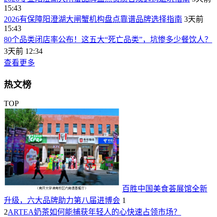
15:43
2026有保障阳澄湖大闸蟹机构盘点靠谱品牌选择指南
3天前
15:43
80个品类闭店率公布！这五大“死亡品类”，坑惨多少餐饮人？
3天前 12:34
查看更多
热文榜
TOP
百胜中国美食荟展馆全新
升级，六大品牌助力第八届进博会
1
2
ARTEA奶茶如何能捕获年轻人的心快速占领市场？