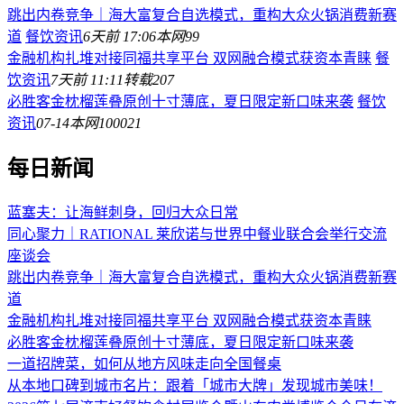
跳出内卷竞争｜海大富复合自选模式，重构大众火锅消费新赛
道
餐饮资讯
6天前 17:06
本网
99
金融机构扎堆对接同福共享平台 双网融合模式获资本青睐
餐
饮资讯
7天前 11:11
转载
207
必胜客金枕榴莲叠原创十寸薄底，夏日限定新口味来袭
餐饮
资讯
07-14
本网
100021
每日新闻
蓝塞夫：让海鲜刺身，回归大众日常
同心聚力｜RATIONAL 莱欣诺与世界中餐业联合会举行交流
座谈会
跳出内卷竞争｜海大富复合自选模式，重构大众火锅消费新赛
道
金融机构扎堆对接同福共享平台 双网融合模式获资本青睐
必胜客金枕榴莲叠原创十寸薄底，夏日限定新口味来袭
一道招牌菜，如何从地方风味走向全国餐桌
从本地口碑到城市名片：跟着「城市大牌」发现城市美味！