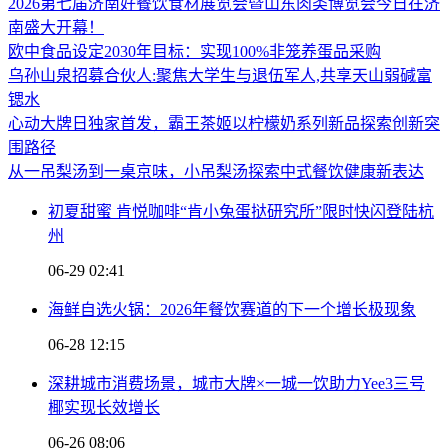
2026第七届济南好餐饮食材展览会暨山东肉类博览会今日在济
南盛大开幕！
欧中食品设定2030年目标：实现100%非笼养蛋品采购
乌孙山泉招募合伙人:聚焦大学生与退伍军人,共享天山弱碱富
锶水
心动大牌日独家首发，霸王茶姬以柠檬奶系列新品探索创新突
围路径
从一吊梨汤到一桌京味，小吊梨汤探索中式餐饮健康新表达
初夏甜蜜 肯悦咖啡“肯小兔蛋挞研究所”限时快闪登陆杭
州
06-29 02:41
海鲜自选火锅：2026年餐饮赛道的下一个增长极现象
06-28 12:15
深耕城市消费场景，城市大牌×一城一饮助力Yee3三号
椰实现长效增长
06-26 08:06