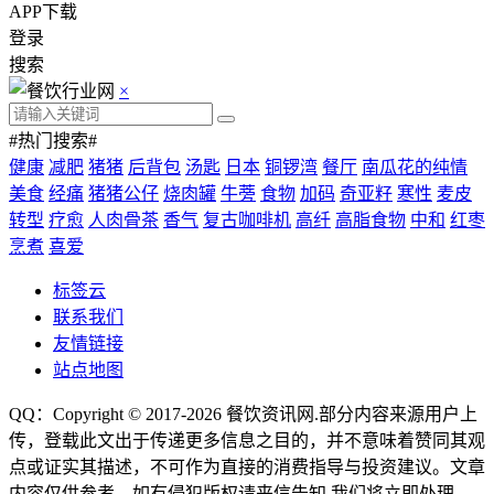
APP下载
登录
搜索
×
#热门搜索#
健康
减肥
猪猪
后背包
汤匙
日本
铜锣湾
餐厅
南瓜花的纯情
美食
经痛
猪猪公仔
烧肉罐
牛蒡
食物
加码
奇亚籽
寒性
麦皮
转型
疗愈
人肉骨茶
香气
复古咖啡机
高纤
高脂食物
中和
红枣
烹煮
喜爱
标签云
联系我们
友情链接
站点地图
QQ：Copyright © 2017-2026
餐饮资讯网
.部分内容来源用户上
传，登载此文出于传递更多信息之目的，并不意味着赞同其观
点或证实其描述，不可作为直接的消费指导与投资建议。文章
内容仅供参考，如有侵犯版权请来信告知,我们将立即处理。