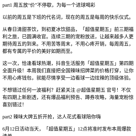
part1 周五放“价”不停歇，为每一个进球喝彩
以前的周五是下班的代名词，现在的周五是每周的快乐仪式。
从春日清甜茶饮，到初夏冰饮甜品，「超值星期五」前三期福
利之旅，已圆满收官。连续三期的宠粉放送，让越来越多人更
期待周五的到来。不用苦等周末，不用心疼开销，每周周五，
都有专属的平价的美好如期而至。
这一次，恰逢看球热潮，抖音生活服务「超值星期五」第四期
全面升级！本周我们直接把全国辣味招牌菜的价格打穿，让你
不用心疼钱包，就能尽情享受一边看球一边炫辣的顶级体验。
不想错过任何一波福利？赶紧关注 @超值星期五 官号！不仅
有四期上新剧透，还有爆品福利预告、蹲券攻略，海量宠粉惊
喜别错过！
part2 辣味大牌五折开抢，达人花式看球陪你嗨
6月12日活动当天，「超值星期五」12点将准时发布本周爆款