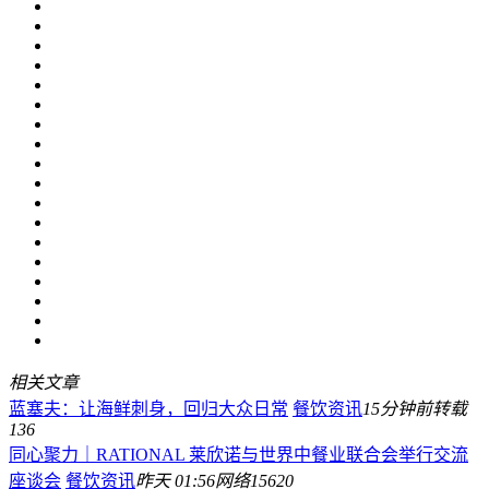
相关文章
蓝塞夫：让海鲜刺身，回归大众日常
餐饮资讯
15分钟前
转载
136
同心聚力｜RATIONAL 莱欣诺与世界中餐业联合会举行交流
座谈会
餐饮资讯
昨天 01:56
网络
15620