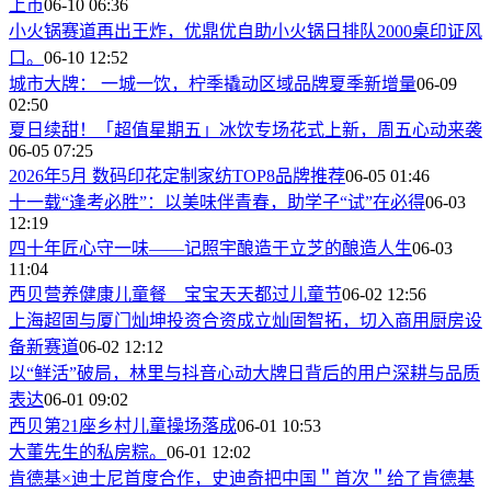
上市
06-10 06:36
小火锅赛道再出王炸，优鼎优自助小火锅日排队2000桌印证风
口。
06-10 12:52
城市大牌： 一城一饮，柠季撬动区域品牌夏季新增量
06-09
02:50
夏日续甜！「超值星期五」冰饮专场花式上新，周五心动来袭
06-05 07:25
2026年5月 数码印花定制家纺TOP8品牌推荐
06-05 01:46
十一载“逢考必胜”：以美味伴青春，助学子“试”在必得
06-03
12:19
四十年匠心守一味——记照宇酿造于立芝的酿造人生
06-03
11:04
西贝营养健康儿童餐 宝宝天天都过儿童节
06-02 12:56
上海超固与厦门灿坤投资合资成立灿固智拓，切入商用厨房设
备新赛道
06-02 12:12
以“鲜活”破局，林里与抖音心动大牌日背后的用户深耕与品质
表达
06-01 09:02
西贝第21座乡村儿童操场落成
06-01 10:53
大董先生的私房粽。
06-01 12:02
肯德基×迪士尼首度合作，史迪奇把中国＂首次＂给了肯德基