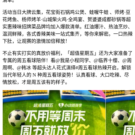
清单。
活动当日大牌云集，花宝街石锅鸡公煲、蛙喔牛蛙 、师烤·豆
花烤鱼、杨师烤羊·山城柴火鸡·全鸡宴、贺婆婆成都砂锅等超
实惠辣味招牌菜品牌均加入爆款清单。红油爆汁、热油烹炒、
温润鲜辣，各式香辣美味一站式集齐，等你来解密。一口热辣
下肚，让观赛的激情加倍释放！
不止有实打实的真放价福利，「超值星期五」还为大家准备了
专属的周五看球陪伴！看@我是小程同学、@临界十缨、@周
周啊、@韩冰 等超头达人花式演绎#周五看球热辣开启，解锁
当代年轻人的 N 种周五看球姿势！认真看球、大口吃辣、尽
情放松，才是周五该有的样子。