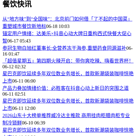
餐饮快讯
从“地方味”到“全国味”：北京前门如何借「了不起的中国菜」
重塑城市餐饮新地标
06-18 10:03
锚定用户情绪：达美乐×抖音心动大牌日重构西式快餐大促心
智
06-17 05:43
参冠生物白旭红董事长:全营养冻干海参,重塑药食同源滋补
06-
16 01:47
「超值星期五」第四期火辣开启：带你爽吃辣、嗨看世界杯！
06-12 02:32
星巴克即饮延续多年双位数业务增长，首款新潮袋装咖啡惊艳
上市
06-11 06:00
产品力叠加情绪价值：必胜客在抖音心动上新日的突围之道
06-11 02:51
星巴克即饮延续多年双位数业务增长，首款新潮袋装咖啡惊艳
上市
06-11 12:00
2026山东十大榜单推荐威冷达主推款 商用挂肉柜腊肉柜专业
制冷锁鲜
06-10 06:39
星巴克即饮延续多年双位数业务增长，首款新潮袋装咖啡惊艳