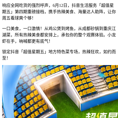
响应全网吃货的强烈呼声，6月12日，抖音生活服务「超值星
期五」第四期重磅接档，携手热辣美食、海量达人助阵，让你
周五看球爽个够！
一口美食，一口激情！从鸡公煲到烤鱼，从成都砂锅到重庆江
湖菜，所有热辣美食都安排上，承包你的整个观赛体验。小龙
虾在手，呐喊都更有底气！
锁定抖音「超值星期五」地方特色菜专场，热辣狂欢，如约而
至！