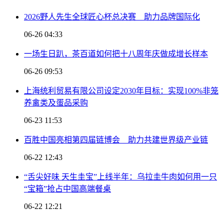
2026野人先生全球匠心杯总决赛 助力品牌国际化
06-26 04:33
一场生日趴，茶百道如何把十八周年庆做成增长样本
06-26 09:53
上海统利贸易有限公司设定2030年目标：实现100%非笼
养禽类及蛋品采购
06-23 11:53
百胜中国亮相第四届链博会 助力共建世界级产业链
06-22 12:43
“舌尖好味 天生圭宝”上线半年：乌拉圭牛肉如何用一只
“宝箱”抢占中国高端餐桌
06-22 12:21