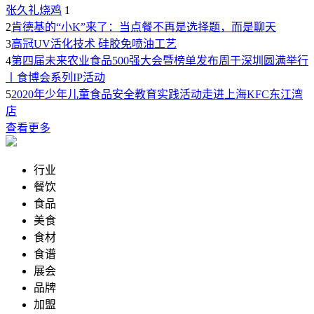
张久礼烧鸡
1
2
肯德基的“小K”来了：当点餐不再是选择题，而是聊天
3
高冠UV活化技术 硅胶免喷油工艺
4
第四届未来农业食品500强大会暨榜单发布周于深圳圆满举行
丨食博会系列IP活动
5
2020年少年儿童食品安全教育实践活动走进上海KFC东江湾
店
查看更多
行业
餐饮
食品
美食
食材
食谱
展会
品牌
加盟