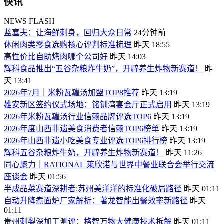
快讯
NEWS FLASH
蓝塞夫：让海鲜刺身，回归大众日常
24分钟前
休闲肉类零食选购核心评判标准梳理
昨天 18:55
高性价比自助烤肉哪个公司好
昨天 14:03
辉科食品推出“五谷杂粮炸牛奶”，开辟养生炸物新赛道！
昨
天 13:41
2026年7月｜米粉瓦罐汤加盟TOP8推荐
昨天 13:19
雄安新区签约仪式场地：铭钏湾宴会厅正式启用
昨天 13:19
2026年米粉瓦罐汤行业信赖品牌评选TOP6
昨天 13:19
2026年度山西非遗美食消费者信赖TOP6榜单
昨天 13:19
2026年山西非遗小吃美食专业评选TOP6排行榜
昨天 13:19
辉科五谷杂粮炸牛奶，开辟养生炸物新赛道！
昨天 11:26
同心聚力｜RATIONAL 莱欣诺与世界中餐业联合会举行交流
座谈会
昨天 01:56
半成品菜赛道深耕者:苏州美洋洋的标准化破局路径
昨天 01:11
自动升降煮面炉厂家解析：著龙智能出餐效率新路径
昨天
01:11
贵州刺梨深加工测评：格智万物大健康技术拆解
昨天 01:11