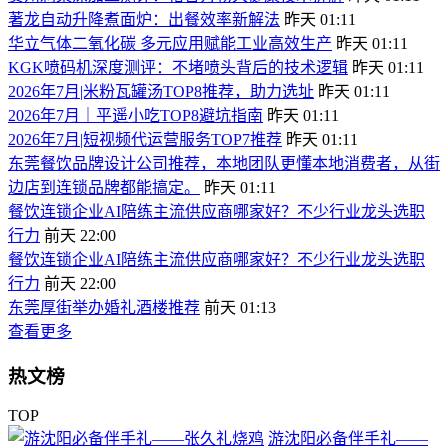
著龙自动升降煮面炉：出餐效率新解法
昨天 01:11
华立气体二氧化碳 多元应用赋能工业高效生产
昨天 01:11
KGK喷码机深度测评：不堵喷头背后的技术逻辑
昨天 01:11
2026年7月|米粉瓦罐汤TOP8推荐，助力选址
昨天 01:11
2026年7月｜平遥小吃TOP8避坑指南
昨天 01:11
2026年7月|短视频代运营服务TOP7推荐
昨天 01:11
东莞餐饮品牌设计公司推荐，本地团队更懂本地消费者，从街
边店到连锁品牌都能搞定。
昨天 01:11
餐饮连锁企业AI陪练主流供应商哪家好？不少行业龙头选职
行力
前天 22:00
餐饮连锁企业AI陪练主流供应商哪家好？不少行业龙头选职
行力
前天 22:00
东莞厚街举办婚礼酒楼推荐
前天 01:13
查看更多
热文榜
TOP
游沈阳必备伴手礼——