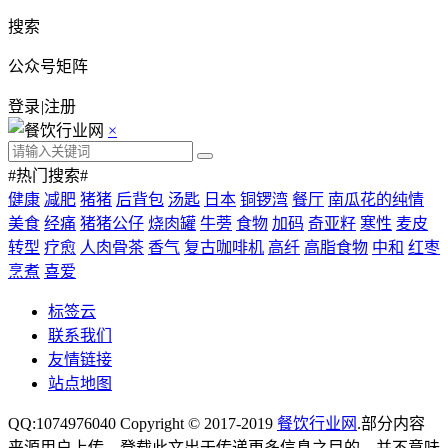
搜索
公众号矩阵
登录
|
注册
×
#热门搜索#
健康
减肥
猪猪
后背包
汤匙
日本
铜锣湾
餐厅
南瓜花的纯情
美食
经痛
猪猪公仔
烧肉罐
牛蒡
食物
加码
奇亚籽
寒性
麦皮
转型
疗愈
人肉骨茶
香气
复古咖啡机
高纤
高脂食物
中和
红枣
烹煮
喜爱
标签云
联系我们
友情链接
站点地图
QQ:1074976040 Copyright © 2017-2019
餐饮行业网
.部分内容
来源用户上传，登载此文出于传递更多信息之目的，并不意味