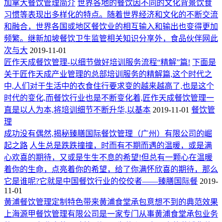
加拿大餐饮管理简介
世界各地的餐饮因不同的文化背景饮食
习惯等表现出多样化的特点。随着世界经济和文化的不断交流
和融合，世界各国或地区餐饮业的相互输入和输出也变得更加
频繁。继新加坡餐饮卫生监管相关知识分享外，食品伙伴网此
次与大
2019-11-01
匠作天成餐饮管理-以细节做好培训服务流程“精解”篇!
下面是
关于匠作天成产业管理的总部培训服务的精解篇,这个时代之
中,人们对于生活中的衣食住行要求变的越来越高了,也是这个
时代的变化,而餐饮行业也是不断变化着,匠作天成餐饮管理一
直是以人为本,将培训细节不断升华,以基本
2019-11-01
餐饮管
理
成功没有偶然,揭秘臻膳国际餐饮管理（广州）有限公司的崛
起之路
人生总是跌跌撞撞，时而有不期而遇的温暖，或是满
心欢喜的期待，又或是生生不息的希望!但总有一颗心在温暖
着你的生命，点亮着你的希望，给了你满怀欣喜的期待，那么
它是谁呢?它就是中国餐饮行业的佼佼者——臻膳国际餐
2019-
11-01
黄浦餐饮管理定制特色带来黄浦食堂承包意想不到的典范效果
上海源甲餐饮管理有限公司是一家专门从事黄浦食堂承包业务