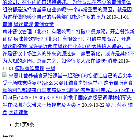
的公司，在业内的口碑特别好。 为什么现在不少的黄浦集体
组织都是选择食堂承包业务呢?一个非常重要的原因，就是因
为这样做能够让自己的后勤部门减少许多的压力
2019-11-01
黄浦
餐饮管理
黄浦食堂
疯味餐饮管理（北京）有限公司：打破中餐魔咒，开启餐饮新
征程
疯味餐饮管理（北京）有限公司：打破中餐魔咒，开启
餐饮新征程 或许是近两年餐饮行业发展的太快招人嫉妒，或
许是餐饮市场注入的外来资源过多，需要消化，或许是其他不
为人知的原因。总而言之，如今很多人都在鼓吹“消费
2019-
11-01
疯味餐饮管理
中餐
来婴儿营养辅食烹饪课堂一起涨知识啦
想让自己的舌尖享
受一场味觉盛宴吗?那么来婴儿辅食烹饪课堂吧,这节课所有食
物的制作都将来自国家高级烹调师的亲手调制完成。2019年10
月24日(14:00~15:30) K·FISH 将携手国家高级烹调师林朝军先
生在深圳为您带来一场视觉及舌尖上
2019-10-22
婴儿
营养
辅
食
烹饪课堂
共
1
页
9
条