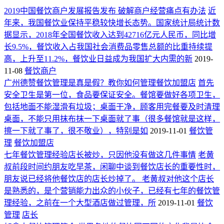
2019中国餐饮商户发展报告发布 破解商户经营痛点有办法
近
年来，我国餐饮业保持平稳较快增长态势。国家统计局统计数
据显示，2018年全国餐饮收入达到42716亿元人民币，同比增
长9.5%，餐饮收入占我国社会消费品零售总额的比重持续提
高，上升至11.2%，餐饮业日益成为我国扩大内需的新
2019-
11-08
餐饮商户
广州德赞餐饮管理是真是假？教你如何管理餐饮加盟店
首先
安全卫生是第一位，食品要保证安全。餐馆要做好各项卫生，
包括地面不能湿滑有垃圾；桌面干净，顾客用完餐要及时清理
桌面，不能只用抹布抹一下桌面就了事（很多餐馆就是这样，
擦一下就了事了，很不敬业），特别是如
2019-11-01
餐饮管
理
餐饮加盟店
七年餐饮管理经验店长被炒，只因他没有做这几件事情
老黄
叔前段时间约朋友吃早茶，闲聊中谈到餐饮店长的重要性时，
朋友说已经将他餐饮店的店长炒掉了。 老黄叔对他这个店长
是熟悉的，是个营销能力出众的小伙子，已经有七年的餐饮管
理经验，之前在一个大型酒店做过管理，所
2019-11-01
餐饮
管理
店长