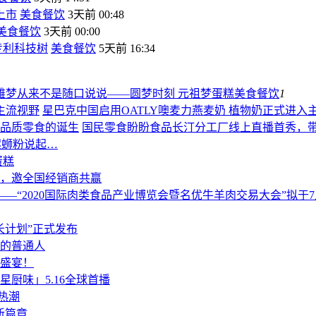
上市
美食餐饮
3天前 00:48
美食餐饮
3天前 00:00
专利科技树
美食餐饮
5天前 16:34
雄梦从来不是随口说说——圆梦时刻 元祖梦蛋糕
美食餐饮
1
星巴克中国启用OATLY噢麦力燕麦奶 植物奶正式进入
国民零食盼盼食品长汀分工厂线上直播首秀，
螺蛳粉说起…
蛋糕
，邀全国经销商共赢
——“2020国际肉类食品产业博览会暨名优牛羊肉交易大会”拟于
长计划”正式发布
烫的普通人
盛宴！
厨味」5.16全球首播
热潮
新篇章