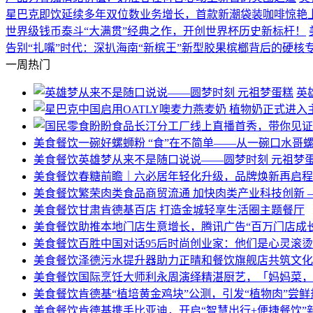
星巴克即饮延续多年双位数业务增长，首款新潮袋装咖啡惊艳
世界级钱币泰斗“大满贯”经典之作，开创世界杯历史新标杆！
告别“扎嘴”时代：深扒海南“新槟王”新型胶果槟榔背后的硬核
一周热门
英
美食餐饮
一碗好螺蛳粉 “食”在不简单——从一碗口水哥
美食餐饮
英雄梦从来不是随口说说——圆梦时刻 元祖梦
美食餐饮
春糖前瞻｜六必居年轻化升级，品牌焕新再启程
美食餐饮
繁荣肉类食品商贸流通 加快肉类产业科技创新 
美食餐饮
甘肃肯德基百店 打造金城轻享生活圈主题餐厅
美食餐饮
助推本地门店生意增长，腾讯广告“百万门店成
美食餐饮
百胜中国对话95后时尚创业家：他们是心灵滚
美食餐饮
泽德污水提升器助力正晴和餐饮旗舰店共筑文化
美食餐饮
国际烹饪大师利永周演绎精湛厨艺，「妈妈菜，星
美食餐饮
肯德基“植培黄金鸡块”公测，引发“植物肉”尝鲜
美食餐饮
肯德基携手比亚迪，开启“智慧出行+便捷餐饮”