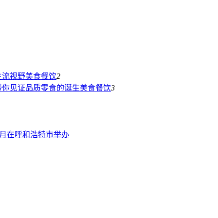
主流视野
美食餐饮
2
带你见证品质零食的诞生
美食餐饮
3
7月在呼和浩特市举办