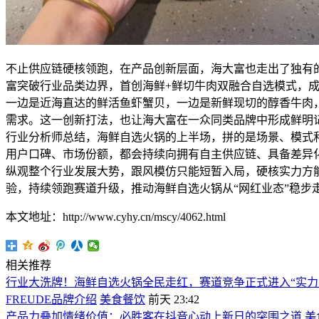
不止供应链硬核领跑，在产品创新层面，海大富也走出了独有
富突破行业品类边界，首创海鲜+鲜切牛肉双融合自选模式，
一边是近海直达的鲜活鱼虾蟹贝，一边是新鲜现切的醇香牛肉
需求。这一创新打法，也让海大富在一众同类品牌中形成鲜明
行业分析师总结，海鲜自选火锅的上半场，拼的是场景、模式
用户口碑、市场份额，都会持续向拥有自主供应链、具备差异
纵观整个行业发展大势，跟风模仿只能短暂入局，硬核实力方
验，持续领跑赛道升级，推动海鲜自选火锅从“网红业态”稳步
本文地址：http://www.cyhy.cn/mscy/4062.html
相关推荐
行业大洗牌！海鲜自选火锅全民走红，赛道竞争正式进入“实力
FREUDE品牌介绍
美食餐饮
前天 23:42
产品力叠加情绪价值：必胜客在抖音心动上新日的突围之道
美