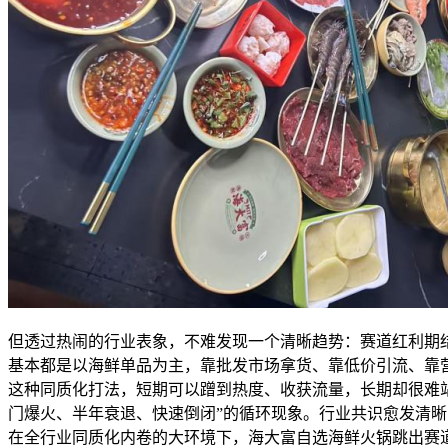
但透过热闹的行业表象，不难发现一个清晰趋势：赛道红利期
基本都是以海鲜单品为主，靠批发市场拿货、靠低价引流、靠
这种同质化打法，短期可以蹭到热度、收获流量，长期却很难
门爆火、半年衰退、快速倒闭”的循环现象。行业共识愈发清
在全行业同质化内卷的大环境下，海大富自选海鲜火锅跳出赛